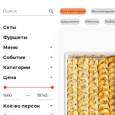
Поиск
Все категории
Рекомендуем
Шашлычки
Мясное
Рыбн
Сеты
Фуршеты
Меню
Событие
Категории
Цена
—
Кол-во персон