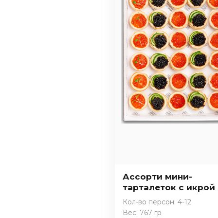
Ассорти мини-
тарталеток с икрой
Кол-во персон: 4-12
Вес: 767 гр