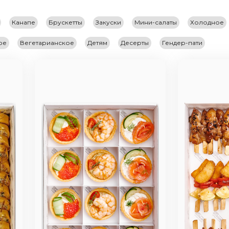
Канапе
Брускетты
Закуски
Мини-салаты
Холодное
ое
Вегетарианское
Детям
Десерты
Гендер-пати