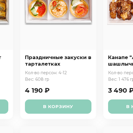
т
Праздничные закуски в
Канапе 
тарталетках
шашлыч
Кол-во персон: 4-12
Кол-во перс
Вес: 608 гр
Вес: 1 476 г
4 190 ₽
3 490 
В КОРЗИНУ
В 