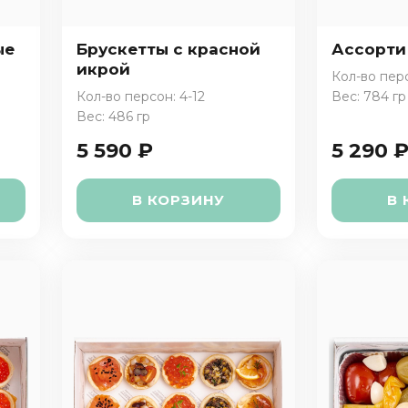
ые
Брускетты с красной
Ассорти
икрой
Кол-во перс
Кол-во персон: 4-12
Вес: 784 гр
Вес: 486 гр
5 590 ₽
5 290 
В КОРЗИНУ
В 