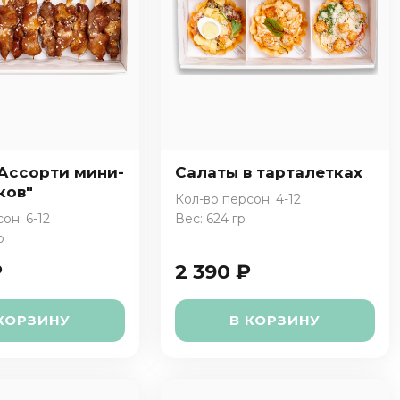
"Ассорти мини-
Салаты в тарталетках
ков"
Кол-во персон: 4-12
он: 6-12
Вес: 624 гр
р
₽
2 390 ₽
КОРЗИНУ
В КОРЗИНУ