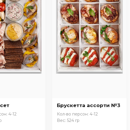
 сет
Брускетта ассорти №3
он: 4-12
Кол-во персон: 4-12
р
Вес: 524 гр