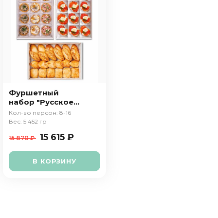
Фуршетный
набор "Русское
застолье"
Кол-во персон: 8-16
Вес: 5 452 гр
15 615 ₽
15 870 ₽
В КОРЗИНУ