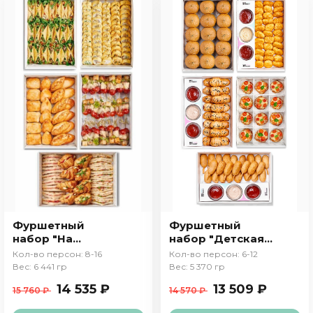
Фуршетный
Фуршетный
набор "На
набор "Детская
пикник"
вечеринка"
Кол-во персон: 8-16
Кол-во персон: 6-12
Вес: 6 441 гр
Вес: 5 370 гр
14 535 ₽
13 509 ₽
15 760 ₽
14 570 ₽