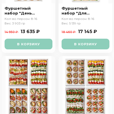
Фуршетный
Фуршетный
набор "День
набор "Для
рождения"
друзей"
Кол-во персон: 8-16
Кол-во персон: 8-16
Вес: 3 903 гр
Вес: 5 139 гр
13 635 ₽
17 145 ₽
14 950 ₽
18 460 ₽
В КОРЗИНУ
В КОРЗИНУ