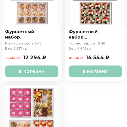
Фуршетный
Фуршетный
набор
набор
"Вечеринка"
"Итальянская
Кол-во персон: 8-16
Кол-во персон: 8-16
вечеринка"
Вес: 3 937 гр
Вес: 4 645 гр
12 294 ₽
14 544 ₽
13 660 ₽
16 160 ₽
В КОРЗИНУ
В КОРЗИНУ