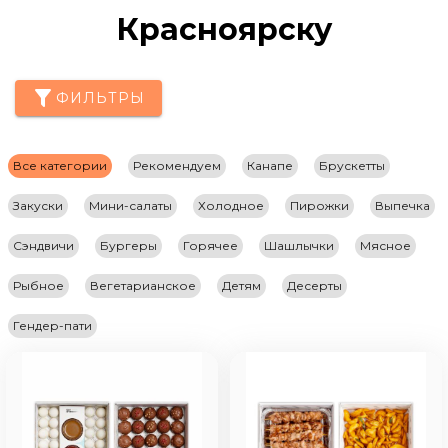
Красноярску
ФИЛЬТРЫ
Все категории
Рекомендуем
Канапе
Брускетты
Закуски
Мини-салаты
Холодное
Пирожки
Выпечка
Сэндвичи
Бургеры
Горячее
Шашлычки
Мясное
Рыбное
Вегетарианское
Детям
Десерты
Гендер-пати