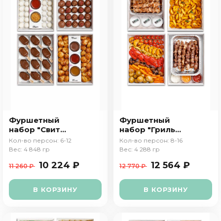
Фуршетный
Фуршетный
набор "Свит
набор "Гриль
дримс №1"
пати"
Кол-во персон: 6-12
Кол-во персон: 8-16
Вес: 4 848 гр
Вес: 4 288 гр
10 224 ₽
12 564 ₽
11 260 ₽
12 770 ₽
В КОРЗИНУ
В КОРЗИНУ