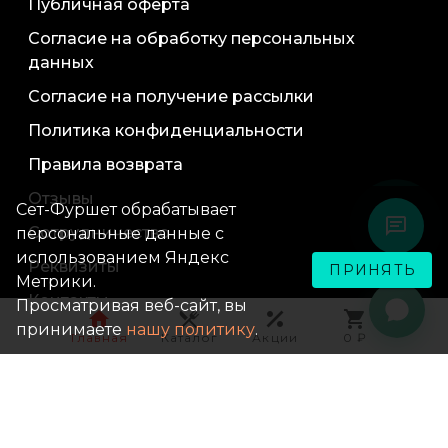
Публичная оферта
Согласие на обработку персональных
данных
Согласие на получение рассылки
Политика конфиденциальности
Правила возврата
Отзывы
Сет-Фуршет обрабатывает
Сотрудничество
персональные данные с
использованием Яндекс
Реквизиты
ПРИНЯТЬ
Метрики.
Контакты
Просматривая веб-сайт, вы
принимаете
нашу политику
.
Акции
Главная
Каталог
Акции
0 ₽
Карта сайта