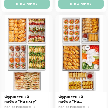
В КОРЗИНУ
В КОРЗИНУ
Фуршетный
Фуршетный
набор "На яхту"
набор "На
детский
Кол-во персон: 8-16
Кол-во персон: 8-16