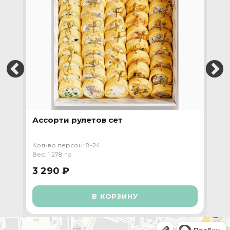
Ассорти рулетов сет
Пр
та
Кол-во персон: 8-24
Кол-
Вес: 1 278 гр
Вес:
3 290 ₽
4 
В КОРЗИНУ