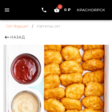
0
0 ₽
КРАСНОЯРСК
Сет-Фуршет
/
Наггетсы сет
НАЗАД