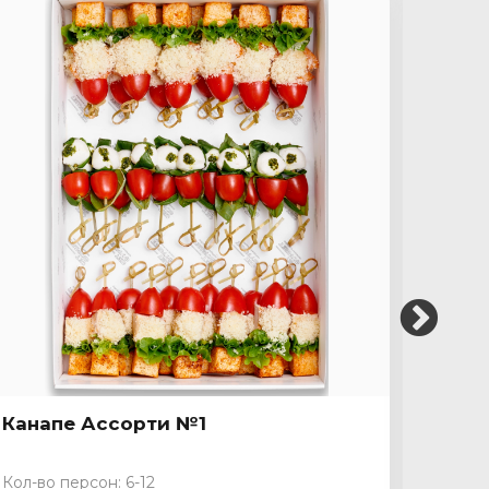
Канапе Ассорти №1
Кана
Кол-во персон: 6-12
Кол-во