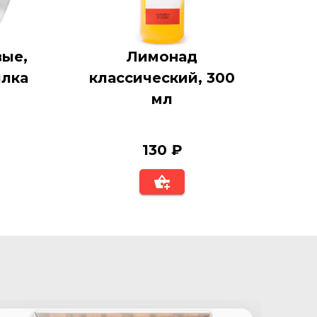
ые,
Лимонад
илка
классический, 300
мл
130 ₽