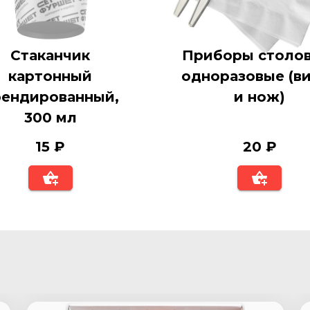
Стаканчик
Приборы столов
картонный
одноразовые (в
рендированный,
и нож)
300 мл
15 ₽
20 ₽