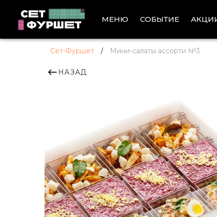
АКЦИ
МЕНЮ
СОБЫТИЕ
Сет-Фуршет
/
Мини-салаты ассорти №3
НАЗАД