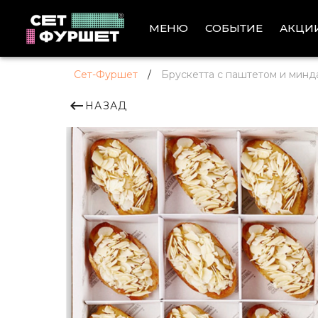
АКЦИ
МЕНЮ
СОБЫТИЕ
Сет-Фуршет
/
Брускетта с паштетом и минд
НАЗАД