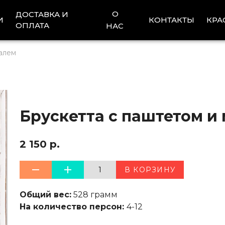
О
ДОСТАВКА И
И
КОНТАКТЫ
КРА
ОПЛАТА
НАС
алем
Брускетта с паштетом и
2 150 р.
1
В КОРЗИНУ
Общий вес:
528 грамм
На количество персон:
4-12