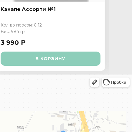
Канапе Ассорти №1
Кана
Кол-во персон: 6-12
Кол-во
Вес: 984 гр
Вес: 1 
3 990 ₽
3 29
В КОРЗИНУ