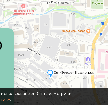
с использованием Яндекс Метрики.
итику
.