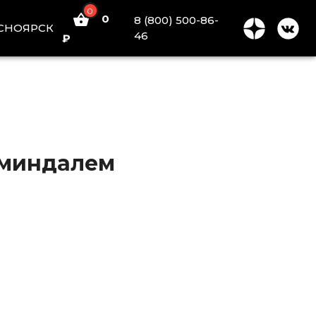
0
0
8 (800) 500-86-
СНОЯРСК
46
₽
 миндалем