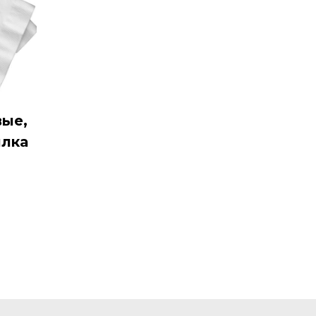
ые,
илка