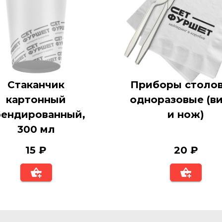
Стаканчик
Приборы столов
картонный
одноразовые (в
рендированный,
и нож)
300 мл
15 ₽
20 ₽