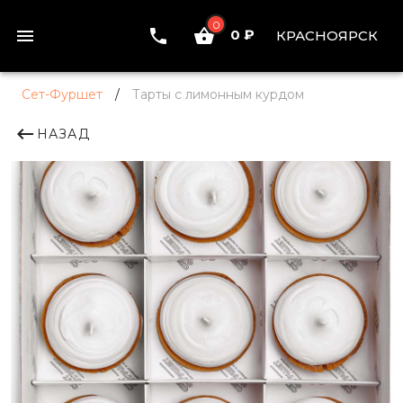
0
0 ₽
КРАСНОЯРСК
Сет-Фуршет
/
Тарты с лимонным курдом
НАЗАД