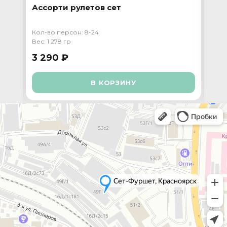
Ассорти рулетов сет
Пр
та
Кол-во персон: 8-24
Кол-
Вес: 1 278 гр
Вес:
3 290 ₽
4 
В КОРЗИНУ