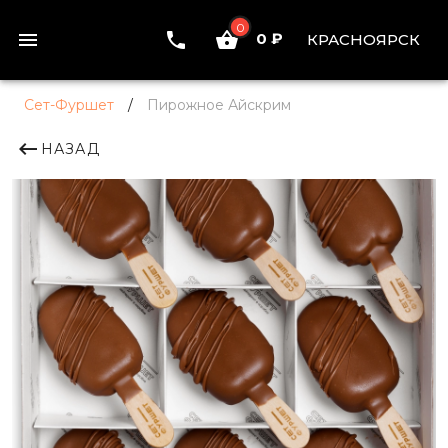
0
0 ₽
КРАСНОЯРСК
Сет-Фуршет
/
Пирожное Айскрим
НАЗАД