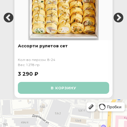
Ассорти рулетов сет
Пр
та
Кол-во персон: 8-24
Кол-
Вес: 1 278 гр
Вес:
3 290 ₽
4 
В КОРЗИНУ