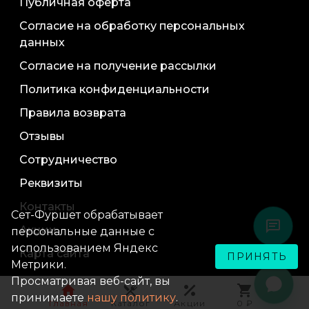
Публичная оферта
Согласие на обработку персональных
данных
Согласие на получение рассылки
Политика конфиденциальности
Правила возврата
Отзывы
Сотрудничество
Реквизиты
Контакты
Сет-Фуршет обрабатывает
Акции
персональные данные с
использованием Яндекс
Карта сайта
ПРИНЯТЬ
Метрики.
Просматривая веб-сайт, вы
принимаете
нашу политику
.
Главная
Каталог
Акции
0 ₽