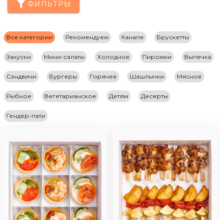
ФИЛЬТРЫ
Все категории
Рекомендуем
Канапе
Брускетты
Закуски
Мини-салаты
Холодное
Пирожки
Выпечка
Сэндвичи
Бургеры
Горячее
Шашлычки
Мясное
Рыбное
Вегетарианское
Детям
Десерты
Гендер-пати