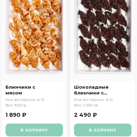
Блинчики с
Шоколадные
мясом
блинчики с
бананом
Кол-во персон: 6-12
Кол-во персон: 6-12
Вес: 825 гр
Вес: 1 050 гр
1 890 ₽
2 490 ₽
В КОРЗИНУ
В КОРЗИНУ