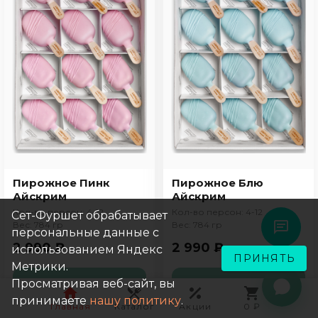
Пирожное Пинк
Пирожное Блю
Айскрим
Айскрим
Кол-во персон: 4-12
Кол-во персон: 4-12
Сет-Фуршет обрабатывает
Вес: 784 гр
Вес: 784 гр
персональные данные с
2 990 ₽
2 990 ₽
использованием Яндекс
ПРИНЯТЬ
Метрики.
В КОРЗИНУ
В КОРЗИНУ
Просматривая веб-сайт, вы
принимаете
нашу политику
.
Главная
Каталог
Акции
0 ₽