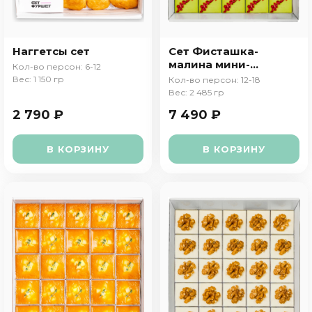
Наггетсы сет
Сет Фисташка-
малина мини-
Кол-во персон: 6-12
торт
Вес: 1 150 гр
Кол-во персон: 12-18
Вес: 2 485 гр
2 790 ₽
7 490 ₽
В КОРЗИНУ
В КОРЗИНУ