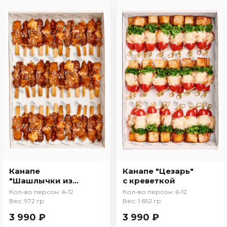
Канапе
Канапе "Цезарь"
"Шашлычки из
с креветкой
свинины"
Кол-во персон: 6-12
Кол-во персон: 6-12
Вес: 972 гр
Вес: 1 692 гр
3 990 ₽
3 990 ₽