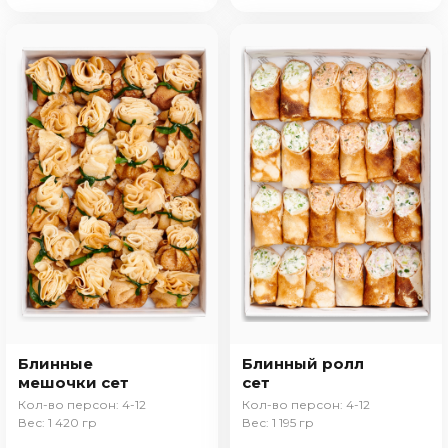
Блинные
Блинный ролл
мешочки сет
сет
Кол-во персон: 4-12
Кол-во персон: 4-12
Вес: 1 420 гр
Вес: 1 195 гр