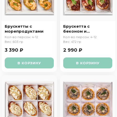
Брускетты с
Брускетта с
морепродуктами
беконом и
вялеными
Кол-во персон: 4-12
Кол-во персон: 4-12
томатами
Вес: 603 гр
Вес: 472 гр
3 390 ₽
2 990 ₽
В КОРЗИНУ
В КОРЗИНУ