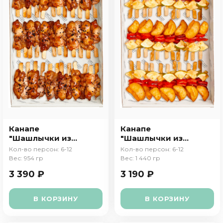
Канапе
Канапе
"Шашлычки из
"Шашлычки из
курицы"
овощей"
Кол-во персон: 6-12
Кол-во персон: 6-12
Вес: 954 гр
Вес: 1 440 гр
3 390 ₽
3 190 ₽
В КОРЗИНУ
В КОРЗИНУ