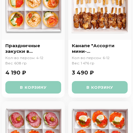
Праздничные
Канапе "Ассорти
закуски в
мини-
тарталетках
шашлычков"
Кол-во персон: 4-12
Кол-во персон: 6-12
Вес: 608 гр
Вес: 1 476 гр
4 190 ₽
3 490 ₽
В КОРЗИНУ
В КОРЗИНУ