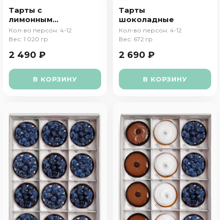
Тарты с
Тарты
лимонным
шоколадные
курдом
Кол-во персон: 4-12
Кол-во персон: 4-12
Вес: 1 020 гр
Вес: 672 гр
2 490 ₽
2 690 ₽
В КОРЗИНУ
В КОРЗИНУ