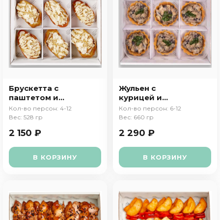
Брускетта с
Жульен с
паштетом и
курицей и
миндалем
грибами в
Кол-во персон: 4-12
Кол-во персон: 6-12
тарталетке
Вес: 528 гр
Вес: 660 гр
2 150 ₽
2 290 ₽
В КОРЗИНУ
В КОРЗИНУ