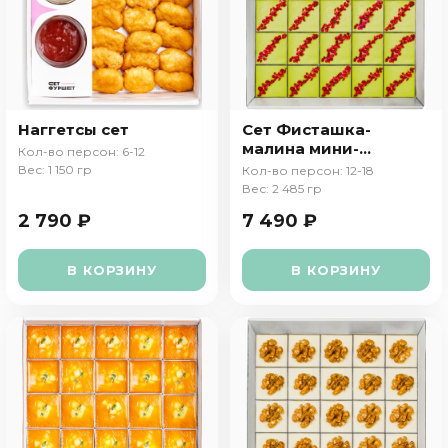
Наггетсы сет
Сет Фисташка-
малина мини-
Кол-во персон: 6-12
торт
Вес: 1 150 гр
Кол-во персон: 12-18
Вес: 2 485 гр
2 790 ₽
7 490 ₽
В КОРЗИНУ
В КОРЗИНУ