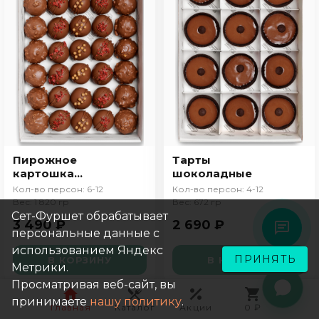
Пирожное
Тарты
картошка
шоколадные
ассорти сет
Кол-во персон: 6-12
Кол-во персон: 4-12
Вес: 1 820 гр
Вес: 672 гр
Сет-Фуршет обрабатывает
3 490 ₽
2 690 ₽
персональные данные с
использованием Яндекс
ПРИНЯТЬ
В КОРЗИНУ
В КОРЗИНУ
Метрики.
Просматривая веб-сайт, вы
принимаете
нашу политику
.
Главная
Каталог
Акции
0 ₽