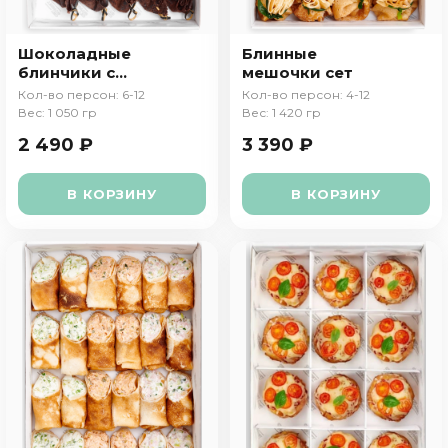
Шоколадные
Блинные
блинчики с
мешочки сет
бананом
Кол-во персон: 6-12
Кол-во персон: 4-12
Вес: 1 050 гр
Вес: 1 420 гр
2 490 ₽
3 390 ₽
В КОРЗИНУ
В КОРЗИНУ