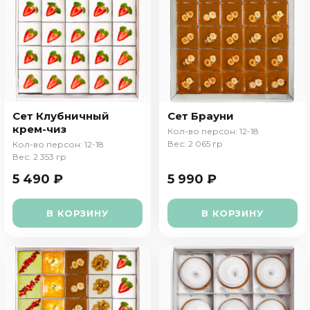
Сет Клубничный
Сет Брауни
крем-чиз
Кол-во персон: 12-18
Вес: 2 065 гр
Кол-во персон: 12-18
Вес: 2 353 гр
5 490 ₽
5 990 ₽
В КОРЗИНУ
В КОРЗИНУ