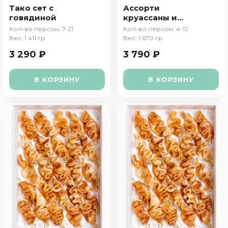
Тако сет с
Ассорти
говядиной
круассаны и
сэндвичи
Кол-во персон: 7-21
Кол-во персон: 4-12
Вес: 1 411 гр
Вес: 1 670 гр
3 290 ₽
3 790 ₽
В КОРЗИНУ
В КОРЗИНУ