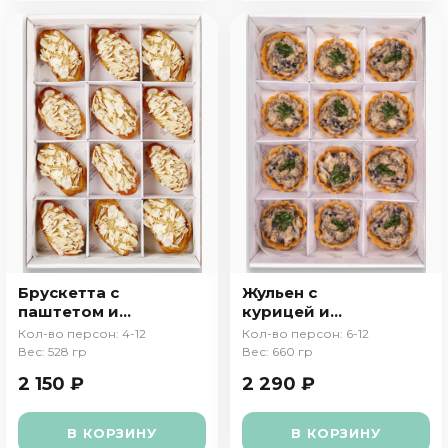
Брускетта с
Жульен с
паштетом и
курицей и
миндалем
грибами в
Кол-во персон: 4-12
Кол-во персон: 6-12
тарталетке
Вес: 528 гр
Вес: 660 гр
2 150 ₽
2 290 ₽
В КОРЗИНУ
В КОРЗИНУ