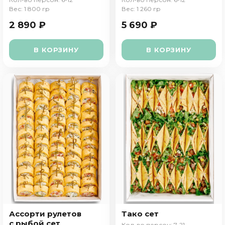
Вес: 1 800 гр
Вес: 1 260 гр
2 890 ₽
5 690 ₽
В КОРЗИНУ
В КОРЗИНУ
Ассорти рулетов
Тако сет
с рыбой сет
Кол-во персон: 7-21