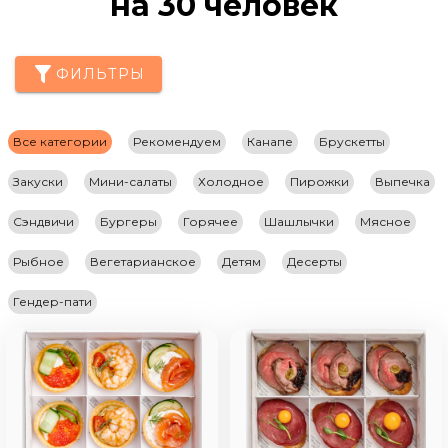
на 30 человек
ФИЛЬТРЫ
Все категории
Рекомендуем
Канапе
Брускетты
Закуски
Мини-салаты
Холодное
Пирожки
Выпечка
Сэндвичи
Бургеры
Горячее
Шашлычки
Мясное
Рыбное
Вегетарианское
Детям
Десерты
Гендер-пати