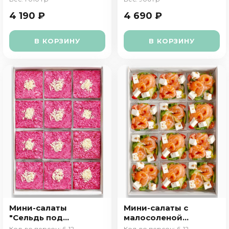
4 190 ₽
4 690 ₽
В КОРЗИНУ
В КОРЗИНУ
Мини-салаты
Мини-салаты с
"Сельдь под
малосоленой
шубой"
семгой
Кол-во персон: 6-12
Кол-во персон: 6-12