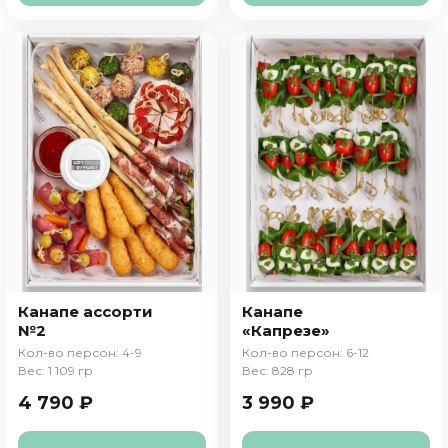
Канапе ассорти
Канапе
№2
«Капрезе»
Кол-во персон: 4-9
Кол-во персон: 6-12
Вес: 1 109 гр
Вес: 828 гр
4 790 ₽
3 990 ₽