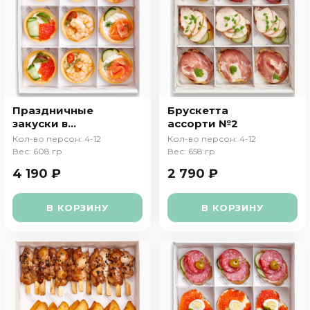
Праздничные
Брускетта
закуски в
ассорти №2
тарталетках
Кол-во персон: 4-12
Кол-во персон: 4-12
Вес: 608 гр
Вес: 658 гр
4 190 ₽
2 790 ₽
В КОРЗИНУ
В КОРЗИНУ