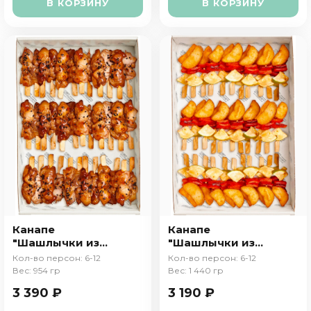
В КОРЗИНУ
В КОРЗИНУ
Канапе
Канапе
"Шашлычки из
"Шашлычки из
курицы"
овощей"
Кол-во персон: 6-12
Кол-во персон: 6-12
Вес: 954 гр
Вес: 1 440 гр
3 390 ₽
3 190 ₽