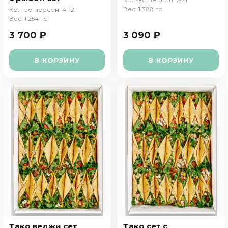
Вес: 1 388 гр
Кол-во персон: 4-12
Вес: 1 254 гр
3 700 ₽
3 090 ₽
В КОРЗИНУ
В КОРЗИНУ
Тако веджи сет
Тако сет с