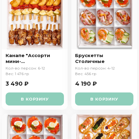
Канапе "Ассорти
Брускетты
мини-
Столичные
шашлычков"
Кол-во персон: 6-12
Кол-во персон: 4-12
Вес: 1 476 гр
Вес: 456 гр
3 490 ₽
4 190 ₽
В КОРЗИНУ
В КОРЗИНУ