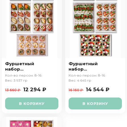
Фуршетный
Фуршетный
набор
набор
"Вечеринка"
"Итальянская
Кол-во персон: 8-16
Кол-во персон: 8-16
вечеринка"
Вес: 3 937 гр
Вес: 4 645 гр
12 294 ₽
14 544 ₽
13 660 ₽
16 160 ₽
В КОРЗИНУ
В КОРЗИНУ