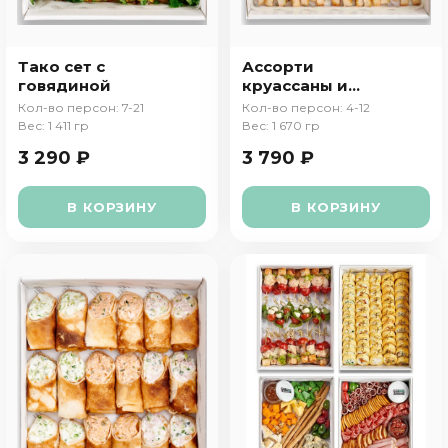
Тако сет с
Ассорти
говядиной
круассаны и
сэндвичи
Кол-во персон: 7-21
Кол-во персон: 4-12
Вес: 1 411 гр
Вес: 1 670 гр
3 290 ₽
3 790 ₽
В КОРЗИНУ
В КОРЗИНУ