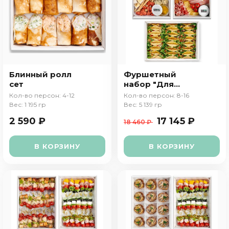
Блинный ролл
Фуршетный
сет
набор "Для
друзей"
Кол-во персон: 4-12
Кол-во персон: 8-16
Вес: 1 195 гр
Вес: 5 139 гр
2 590 ₽
17 145 ₽
18 460 ₽
В КОРЗИНУ
В КОРЗИНУ