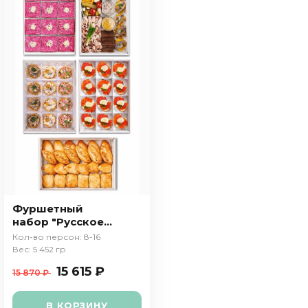
Фуршетный
набор "Русское
застолье"
Кол-во персон: 8-16
Вес: 5 452 гр
15 615 ₽
15 870 ₽
В КОРЗИНУ