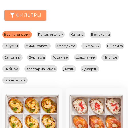
ФИЛЬТРЫ
Все категории
Рекомендуем
Канапе
Брускетты
Закуски
Мини-салаты
Холодное
Пирожки
Выпечка
Сэндвичи
Бургеры
Горячее
Шашлычки
Мясное
Рыбное
Вегетарианское
Детям
Десерты
Гендер-пати