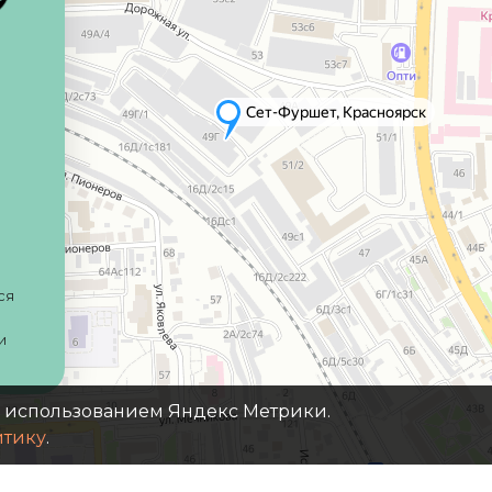
ся
и
с использованием Яндекс Метрики.
итику
.