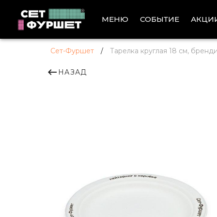
АКЦИ
МЕНЮ
СОБЫТИЕ
Сет-Фуршет
/
Тарелка круглая 18 см, бренд
НАЗАД