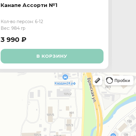
Канапе Ассорти №1
Кана
Кол-во персон: 6-12
Кол-во
Вес: 984 гр
Вес: 1 
3 990 ₽
3 29
В КОРЗИНУ