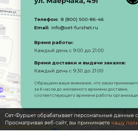
ул. Маерчака, 49Г
Телефон:
8 (800) 500-86-46
Email:
info@set-furshet.ru
Время работы:
Каждый день с 9:00 до 21:00
Время доставки и выдачи заказов:
Каждый день с 9:30 до 21:00
Обращаем ваше внимание, что заказ принимает
за 6 часов до желаемого времени доставки,
соответствующего времени работы организаци
Сет-Фуршет обрабатывает персональные данные 
Просматривая веб-сайт, вы принимаете
нашу пол