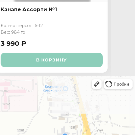
Канапе Ассорти №1
Кана
Кол-во персон: 6-12
Кол-во
Вес: 984 гр
Вес: 1 
3 990 ₽
3 29
В КОРЗИНУ