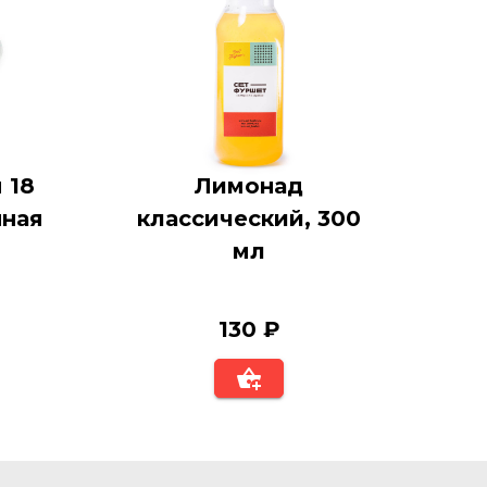
 18
Лимонад
нная
классический, 300
мл
130 ₽