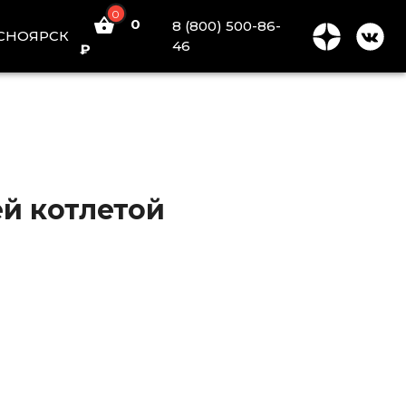
0
0
8 (800) 500-86-
СНОЯРСК
46
₽
й котлетой