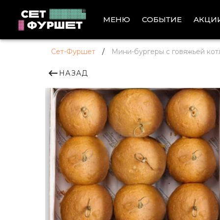
АКЦИ
МЕНЮ
СОБЫТИЕ
Сет-Фуршет
/
Мини-бургеры с говяжьей кот
НАЗАД