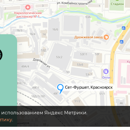
с использованием Яндекс Метрики.
итику
.