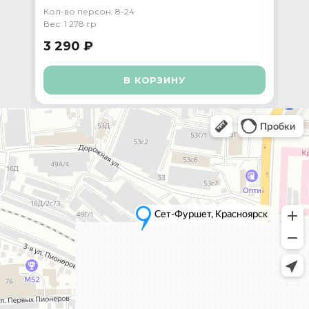
Кол-во персон: 8-24
Кол-
Вес: 1 278 гр
Вес:
3 290 ₽
4 
В КОРЗИНУ