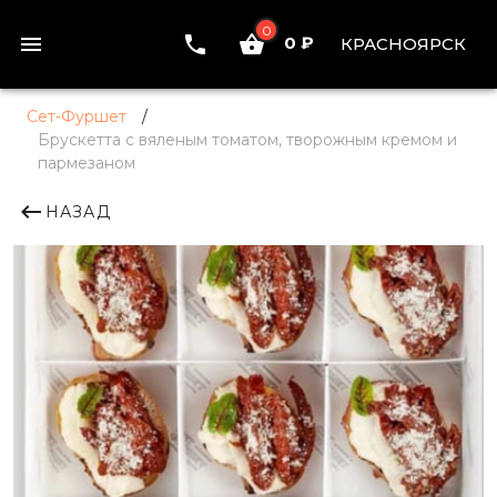
0
0 ₽
КРАСНОЯРСК
Сет-Фуршет
/
Брускетта с вяленым томатом, творожным кремом и
пармезаном
НАЗАД