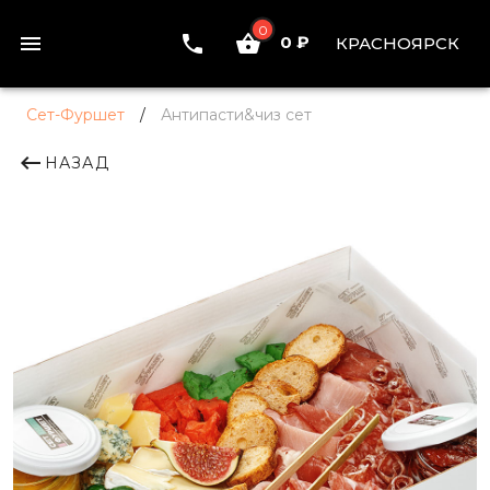
0
0 ₽
КРАСНОЯРСК
Сет-Фуршет
/
Антипасти&чиз сет
НАЗАД