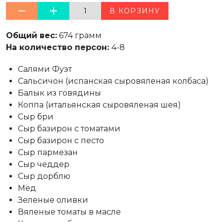
1
В КОРЗИНУ
Общий вес:
674 грамм
На количество персон:
4-8
Салями Фуэт
Сальсичон (испанская сыровяленая колбаса)
Балык из говядины
Коппа (итальянская сыровяленая шея)
Сыр бри
Сыр базирон с томатами
Сыр базирон с песто
Сыр пармезан
Сыр чеддер
Сыр дорблю
Мёд
Зеленые оливки
Вяленые томаты в масле