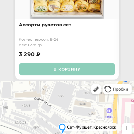
Ассорти рулетов сет
Пр
та
Кол-во персон: 8-24
Кол-
Вес: 1 278 гр
Вес:
3 290 ₽
4 
В КОРЗИНУ